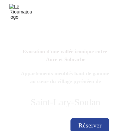
Le Rioumajou
Evocation d'une vallée iconique entre 
Aure et Sobrarbe
Appartements meublés haut de gamme 
au cœur du village pyrénéen de
Saint-Lary-Soulan
Réserver